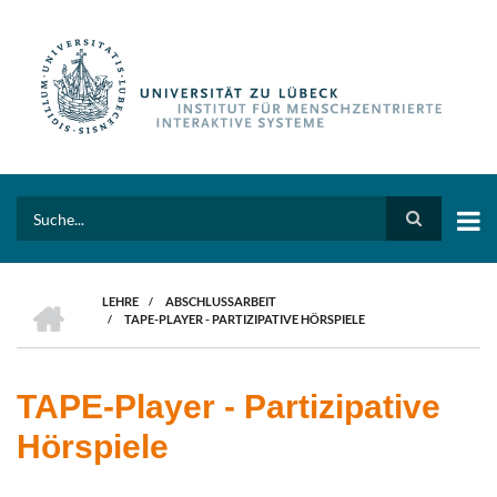
Direkt
zum
Inhalt
Search
HOME
LEHRE
/
ABSCHLUSSARBEIT
/
TAPE-PLAYER - PARTIZIPATIVE HÖRSPIELE
PFADNAVIGATION
TAPE-Player - Partizipative
Hörspiele