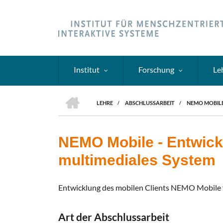
Direkt
zum
Inhalt
Institut
Forschung
Le
HOME
LEHRE
/
ABSCHLUSSARBEIT
/
NEMO MOBILE
PFADNAVIGATION
NEMO Mobile - Entwickl
multimediales System
Entwicklung des mobilen Clients NEMO Mobile f
Art der Abschlussarbeit