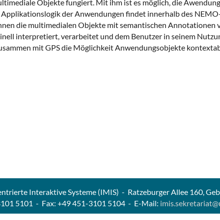
timediale Objekte fungiert. Mit ihm ist es möglich, die Awendun
e Applikationslogik der Anwendungen findet innerhalb des NEMO-
önnen die multimedialen Objekte mit semantischen Annotationen v
 interpretiert, verarbeitet und dem Benutzer in seinem Nutzun
t zusammen mit GPS die Möglichkeit Anwendungsobjekte kontexta
entrierte Interaktive Systeme (IMIS) - Ratzeburger Allee 160, Ge
3101 5101 - Fax: +49 451-3101 5104 - E-Mail:
imis.sekretariat@