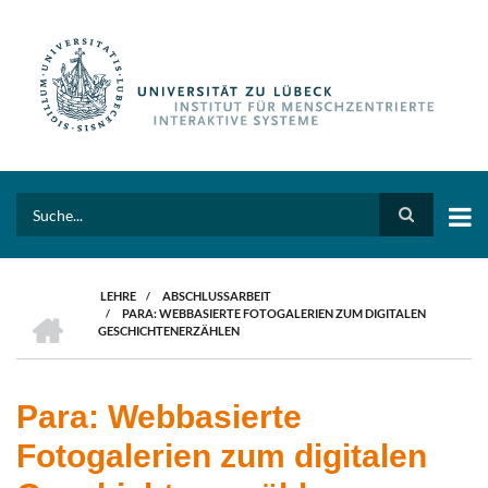
Direkt
zum
Inhalt
Search
LEHRE
/
ABSCHLUSSARBEIT
HOME
/
PARA: WEBBASIERTE FOTOGALERIEN ZUM DIGITALEN
PFADNAVIGATION
GESCHICHTENERZÄHLEN
Para: Webbasierte
Fotogalerien zum digitalen