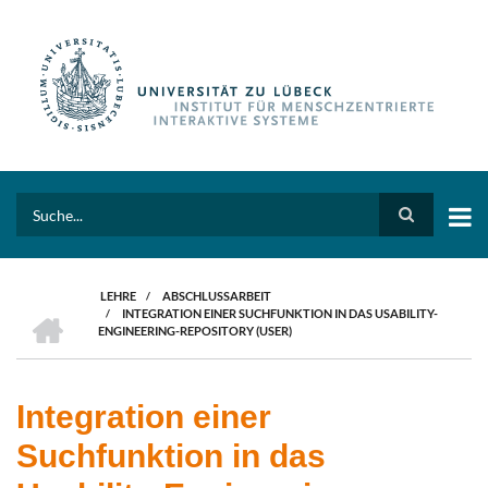
Direkt
zum
Inhalt
Search
LEHRE
/
ABSCHLUSSARBEIT
HOME
/
INTEGRATION EINER SUCHFUNKTION IN DAS USABILITY-
PFADNAVIGATION
ENGINEERING-REPOSITORY (USER)
Integration einer
Suchfunktion in das