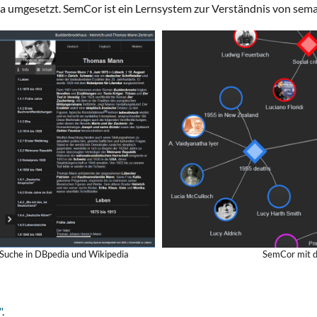
a umgesetzt. SemCor ist ein Lernsystem zur Verständnis von s
uche in DBpedia und Wikipedia
SemCor mit 
"
.