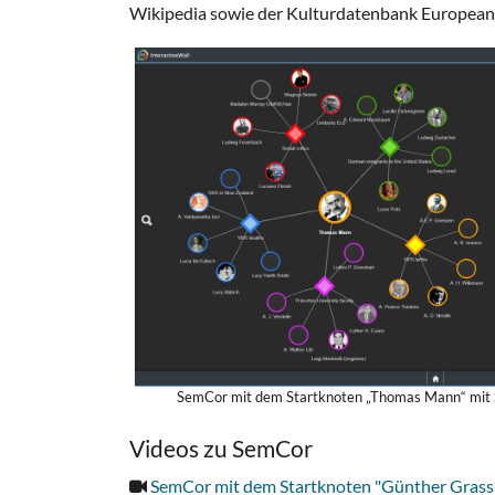
Wikipedia sowie der Kulturdatenbank European
SemCor mit dem Startknoten „Thomas Mann“ mit S
Videos zu SemCor
SemCor mit dem Startknoten "Günther Grass