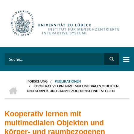
Direkt
zum
Inhalt
Search
FORSCHUNG
/
PUBLIKATIONEN
HOME
/
KOOPERATIV LERNEN MIT MULTIMEDIALEN OBJEKTEN
PFADNAVIGATION
UND KÖRPER- UND RAUMBEZOGENEN SCHNITTSTELLEN
Kooperativ lernen mit
multimedialen Objekten und
körper- und raumbezogenen