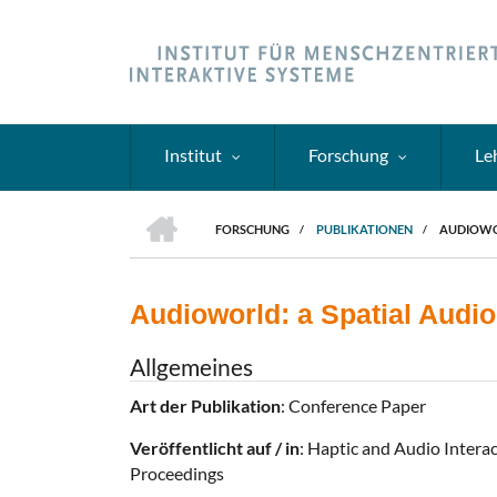
Direkt
zum
Inhalt
Institut
Forschung
Le
HOME
FORSCHUNG
/
PUBLIKATIONEN
/
AUDIOWOR
PFADNAVIGATION
Audioworld: a Spatial Audio
Allgemeines
Art der Publikation
: Conference Paper
Veröffentlicht auf / in
: Haptic and Audio Inter
Proceedings