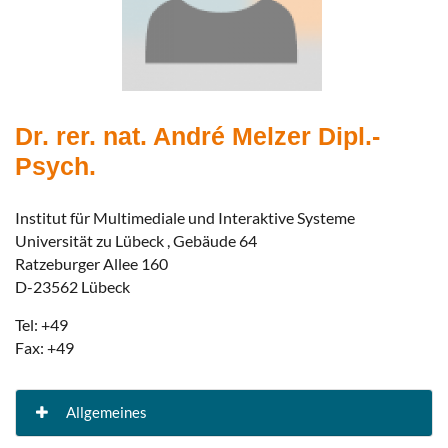
Dr. rer. nat. André Melzer Dipl.-
Psych.
Institut für Multimediale und Interaktive Systeme
Universität zu Lübeck , Gebäude 64
Ratzeburger Allee 160
D-23562 Lübeck
Tel: +49
Fax: +49
Allgemeines
Forschungsschwerpunkte Mensch-Computer Interaktion Wahrnehmungs- und Kognitionspsychologie: Medienwirkungsforschung Erwerb von Medienkompetenz Entertainment Computing und Spiele Gebrauchstauglichkeit von Online-Shopping Systemen Implizite Gedächtnisverfahren Lehre Arbeits- und Medienpsychologie Wahrnehmungs- und Kognitionspsychologie Hypermediasysteme Anleitung zum wissenschaftlichen Arbeiten