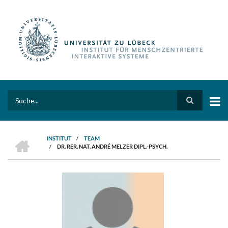
Direkt
zum
Inhalt
Search
HOME
INSTITUT
/
TEAM
/
DR. RER. NAT. ANDRÉ MELZER DIPL.-PSYCH.
PFADNAVIGATION