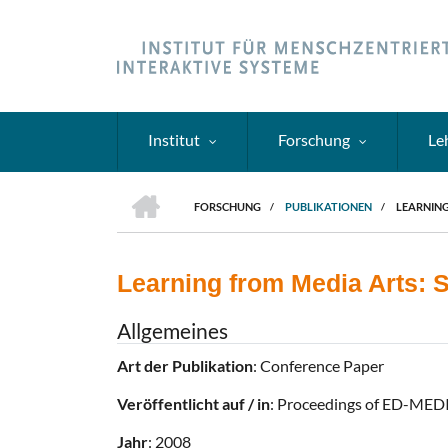
Direkt
zum
Inhalt
Institut
Forschung
Le
HOME
FORSCHUNG
/
PUBLIKATIONEN
/
LEARNING
PFADNAVIGATION
Learning from Media Arts: S
Allgemeines
Art der Publikation
: Conference Paper
Veröffentlicht auf / in
: Proceedings of ED-MED
Jahr
: 2008