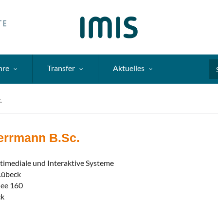
hre
Transfer
Aktuelles
Se
.
errmann B.Sc.
ltimediale und Interaktive Systeme
 Lübeck
lee 160
ck