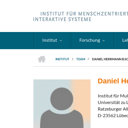
Direkt
zum
Inhalt
Institut
Forschung
Le
HOME
INSTITUT
/
TEAM
/
DANIEL HERRMANN B.SC
PFADNAVIGATION
Daniel H
Institut für Mu
Universität zu
Ratzeburger Al
D-23562 Lübe