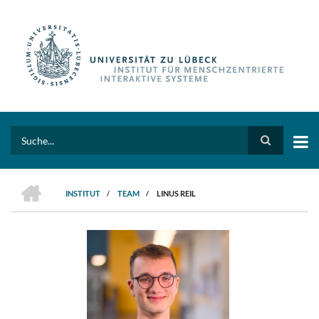
Direkt
zum
Inhalt
Search
HOME
INSTITUT
/
TEAM
/
LINUS REIL
PFADNAVIGATION