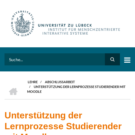
Direkt
zum
Inhalt
Search
LEHRE
/
ABSCHLUSSARBEIT
HOME
/
UNTERSTÜTZUNG DER LERNPROZESSE STUDIERENDER MIT
PFADNAVIGATION
MOODLE
Unterstützung der
Lernprozesse Studierender