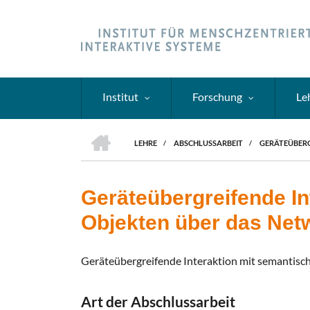
Direkt
zum
Inhalt
Institut
Forschung
Le
HOME
LEHRE
/
ABSCHLUSSARBEIT
/
GERÄTEÜBERG
PFADNAVIGATION
Geräteübergreifende I
Objekten über das Net
Geräteübergreifende Interaktion mit semantis
Art der Abschlussarbeit