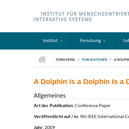
Direkt
zum
Inhalt
Institut
Forschung
Le
HOME
FORSCHUNG
/
PUBLIKATIONEN
/
A DOLPHI
PFADNAVIGATION
A Dolphin Is a Dolphin Is 
Allgemeines
Art der Publikation
: Conference Paper
Veröffentlicht auf / in
: 9th IEEE International C
Jahr
: 2009