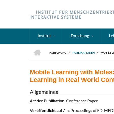
Direkt
zum
Inhalt
Institut
Forschung
Le
HOME
FORSCHUNG
/
PUBLIKATIONEN
/
MOBILE L
PFADNAVIGATION
Mobile Learning with Moles:
Learning in Real World Con
Allgemeines
Art der Publikation
: Conference Paper
Veröffentlicht auf / in
: Proceedings of ED-MED