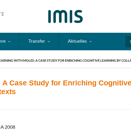
hre
Transfer
Aktuelles
Se
EARNING WITH MOLES: A CASE STUDY FOR ENRICHING COGNITIVE LEARNING BY COL
 A Case Study for Enriching Cognitive
texts
IA 2008