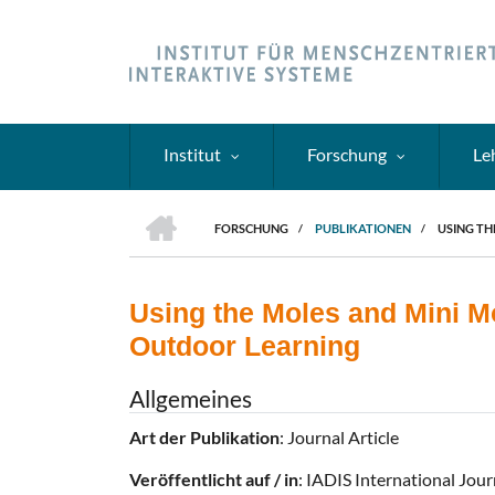
Direkt
zum
Inhalt
Institut
Forschung
Le
HOME
FORSCHUNG
/
PUBLIKATIONEN
/
USING TH
PFADNAVIGATION
Using the Moles and Mini M
Outdoor Learning
Allgemeines
Art der Publikation
: Journal Article
Veröffentlicht auf / in
: IADIS International Jo