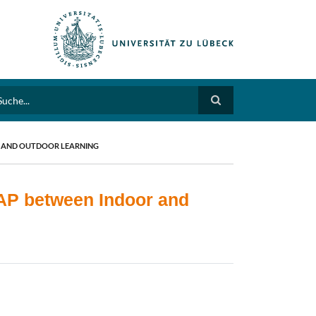
arch
R AND OUTDOOR LEARNING
GAP between Indoor and