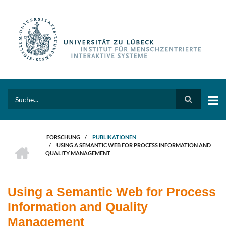
Direkt
zum
Inhalt
Search
FORSCHUNG
/
PUBLIKATIONEN
HOME
/
USING A SEMANTIC WEB FOR PROCESS INFORMATION AND
PFADNAVIGATION
QUALITY MANAGEMENT
Using a Semantic Web for Process
Information and Quality
Management