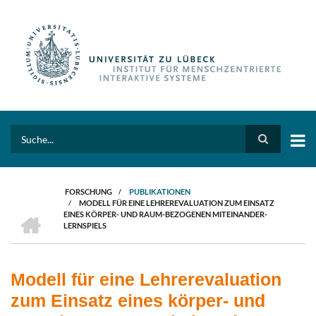
Direkt
zum
Inhalt
Search
FORSCHUNG
/
PUBLIKATIONEN
/
MODELL FÜR EINE LEHREREVALUATION ZUM EINSATZ
PFADNAVIGATION
HOME
EINES KÖRPER- UND RAUM-BEZOGENEN MITEINANDER-
LERNSPIELS
Modell für eine Lehrerevaluation
zum Einsatz eines körper- und