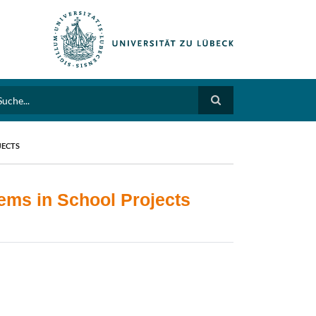
arch
JECTS
ems in School Projects