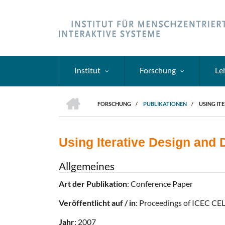
Direkt
zum
Inhalt
Institut
Forschung
Le
HOME
FORSCHUNG
/
PUBLIKATIONEN
/
USING IT
PFADNAVIGATION
Using Iterative Design and
Allgemeines
Art der Publikation
: Conference Paper
Veröffentlicht auf / in
: Proceedings of ICEC C
Jahr
: 2007