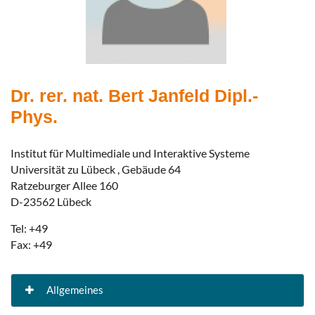
Dr. rer. nat. Bert Janfeld Dipl.-
Phys.
Institut für Multimediale und Interaktive Systeme
Universität zu Lübeck , Gebäude 64
Ratzeburger Allee 160
D-23562 Lübeck
Tel: +49
Fax: +49
Allgemeines
Forschungsschwerpunkte: Visualisierung und Virtuelle Realität Computergraphik und ihre Modellierungen Prozessführungssysteme Projekte: Medical Navigator Prozeßführung durch multidimensionale virtuelle Welten VR Fahrsimulator