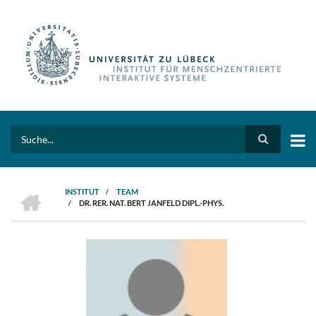
Direkt
zum
Inhalt
Search
HOME
INSTITUT
/
TEAM
/
DR. RER. NAT. BERT JANFELD DIPL.-PHYS.
PFADNAVIGATION