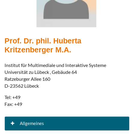
Prof. Dr. phil. Huberta
Kritzenberger M.A.
Institut für Multimediale und Interaktive Systeme
Universität zu Lübeck , Gebäude 64
Ratzeburger Allee 160
D-23562 Lübeck
Tel: +49
Fax: +49
Allgemeines
Forschungsschwerpunkte: Computerunterstütztes Lehren und Lernen Gestaltung von Informations- und Lernräumen Software-Ergonomie Computerlinguistik Projekte: Fernstudienprojekt Medin Ecstasy-Online