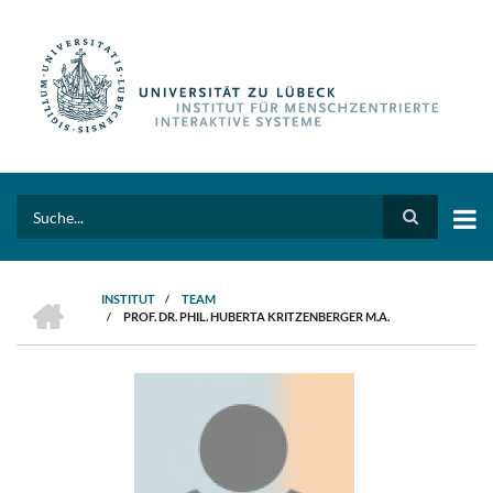
Direkt
zum
Inhalt
Search
HOME
INSTITUT
/
TEAM
/
PROF. DR. PHIL. HUBERTA KRITZENBERGER M.A.
PFADNAVIGATION