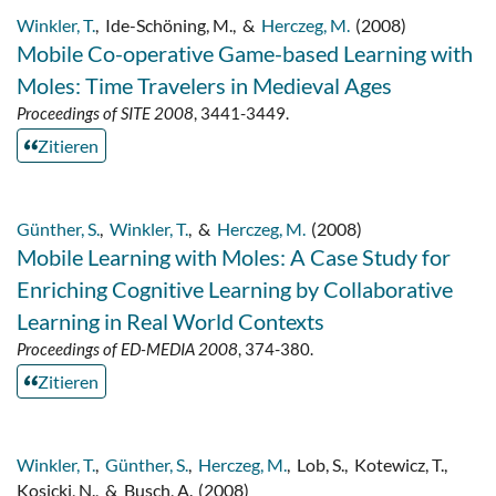
Winkler, T.
,
Ide-Schöning, M.
,
&
Herczeg, M.
(2008)
Mobile Co-operative Game-based Learning with
Moles: Time Travelers in Medieval Ages
Proceedings of SITE 2008
, 3441-3449.
Zitieren
Günther, S.
,
Winkler, T.
,
&
Herczeg, M.
(2008)
Mobile Learning with Moles: A Case Study for
Enriching Cognitive Learning by Collaborative
Learning in Real World Contexts
Proceedings of ED-MEDIA 2008
, 374-380.
Zitieren
Winkler, T.
,
Günther, S.
,
Herczeg, M.
,
Lob, S.
,
Kotewicz, T.
,
Kosicki, N.
,
&
Busch, A.
(2008)