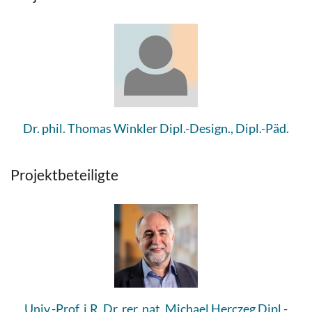
Dr. phil. Thomas Winkler Dipl.-Design., Dipl.-Päd.
Projektbeteiligte
Univ.-Prof. i.R. Dr. rer. nat. Michael Herczeg Dipl.-