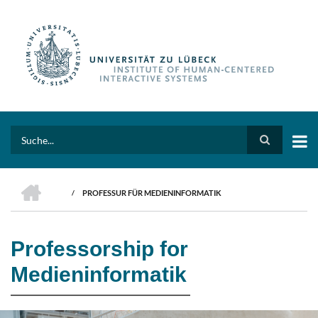
Skip
to
main
content
Search
HOME
/
PROFESSUR FÜR MEDIENINFORMATIK
BREADCRUMB
Professorship for
Medieninformatik