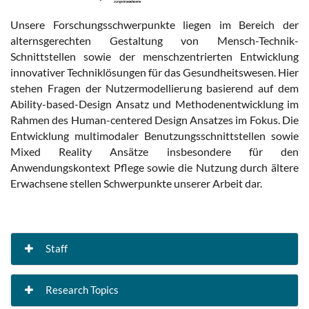
Unsere Forschungsschwerpunkte liegen im Bereich der
alternsgerechten Gestaltung von Mensch-Technik-
Schnittstellen sowie der menschzentrierten Entwicklung
innovativer Techniklösungen für das Gesundheitswesen. Hier
stehen Fragen der Nutzermodellierung basierend auf dem
Ability-based-Design Ansatz und Methodenentwicklung im
Rahmen des Human-centered Design Ansatzes im Fokus. Die
Entwicklung multimodaler Benutzungsschnittstellen sowie
Mixed Reality Ansätze insbesondere für den
Anwendungskontext Pflege sowie die Nutzung durch ältere
Erwachsene stellen Schwerpunkte unserer Arbeit dar.
Staff
Research Topics
Entwicklung für Menschen heißt Entwicklung für Vielfalt
Von abstrakten Daten zu handlungsintegrierten Informationen
Cross Reality - zwischen physischen und digitalen Realitäten